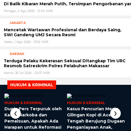
Di Balik Kibaran Merah Putih, Tersimpan Pengorbanan ya
Minggu, 2 Agu 2026 - 12:54 WIB
JAKARTA
Mencetak Wartawan Profesional dan Berdaya Saing,
SWI Gandeng UMJ Secara Resmi
Sabtu, 1 Agu 2026 - 19:52 WIB
DAERAH
Terduga Pelaku Kekerasan Seksual Ditangkap Tim URC
Resmob Satreskrim Polres Pelabuhan Makassar
Kamis, 30 Jul 2026 - 20:07 WIB
HUKUM & KRIMINAL
HUKUM & KRIMINAL
HUKUM & KRIMINAL
‹
›
Dunia Pers Terpuruk oleh
Kasus Pencurian Mesin
t
Kasus Narkoba dan
Gilingan Kopi di Aceh
Pemalsuan, Apakah Ada
Tengah Berujung Dugaan
t
Harapan untuk Reformasi
Penganiayaan Anak,