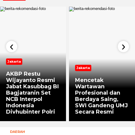
‹
›
Jakarta
Jakarta
AKBP Restu
Wijayanto Resmi
Mencetak
Jabat Kasubbag BI
Wartawan
Bagjatranin Set
Profesional dan
NCB Interpol
Berdaya Saing,
Indonesia
SWI Gandeng UMJ
Divhubinter Polri
Secara Resmi
DAERAH