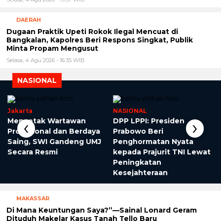
DAERAH
Dugaan Praktik Upeti Rokok Ilegal Mencuat di
Bangkalan, Kapolres Beri Respons Singkat, Publik
Minta Propam Mengusut
Selasa, 4 Agu 2026 - 16:35 WIB
NASIONAL
Jakarta
NASIONAL
‹
›
Mencetak Wartawan
DPP LPPI: Presiden
Profesional dan Berdaya
Prabowo Beri
Saing, SWI Gandeng UMJ
Penghormatan Nyata
Secara Resmi
kepada Prajurit TNI Lewat
Peningkatan
Kesejahteraan
MAKASSAR
Di Mana Keuntungan Saya?”—Sainal Lonard Geram
Dituduh Makelar Kasus Tanah Tello Baru