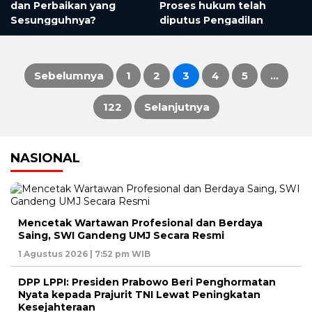
dan Perbaikan yang
Proses hukum telah
Sesungguhnya?
diputus Pengadilan
Sebelumnya
1
2
3
4
5
…
Paginasi
122
Selanjutnya
pos
NASIONAL
Mencetak Wartawan Profesional dan Berdaya
Saing, SWI Gandeng UMJ Secara Resmi
1 Agustus 2026 | 7:52 pm WIB
DPP LPPI: Presiden Prabowo Beri Penghormatan
Nyata kepada Prajurit TNI Lewat Peningkatan
Kesejahteraan