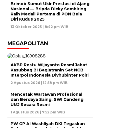
Brimob Sumut Ukir Prestasi di Ajang
Nasional — Bripda Dicky Sembiring
Raih Medali Pertama di PON Bela
Diri Kudus 2025
13 Oktober 2025 | 8:42 pm WIB
MEGAPOLITAN
AKBP Restu Wijayanto Resmi Jabat
Kasubbag BI Bagjatranin Set NCB
Interpol Indonesia Divhubinter Polri
2 Agustus 2026 | 12:58 pm WIB
Mencetak Wartawan Profesional
dan Berdaya Saing, SWI Gandeng
UMJ Secara Resmi
1 Agustus 2026 | 7:52 pm WIB
PW GP Al Washliyah DKI Tegaskan