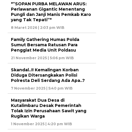
*”SOPAN PURBA MELAWAN ARUS:
Perlawanan Gigantic Menentang
Pungli dan Janji Manis Pemkab Karo
yang Tak Tepati”*
8 Maret 2026 | 2:03 pm WIB
Family Gathering Humas Polda
Sumut Bersama Ratusan Para
Penggiat Media Unit Poldasu
21 November 2025 | 5:06 pm WIB
Skandal..!! Kemalingan Korban
Diduga Ditersangkakan Polisi
Polresta Deli Serdang Ada Apa..?
7 November 2025 | 5:40 pm WIB
Masyarakat Dua Desa di
Kutalimbaru Desak Pemerintah
Tolak Izin Perusahaan Sawit yang
Rugikan Warga
1 November 2025 | 4:20 pm WIB