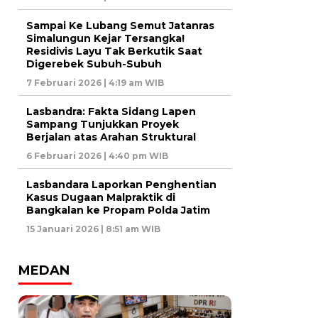
Sampai Ke Lubang Semut Jatanras
Simalungun Kejar Tersangka!
Residivis Layu Tak Berkutik Saat
Digerebek Subuh-Subuh
7 Februari 2026 | 4:19 am WIB
Lasbandra: Fakta Sidang Lapen
Sampang Tunjukkan Proyek
Berjalan atas Arahan Struktural
6 Februari 2026 | 4:40 pm WIB
Lasbandara Laporkan Penghentian
Kasus Dugaan Malpraktik di
Bangkalan ke Propam Polda Jatim
15 Januari 2026 | 8:51 am WIB
MEDAN