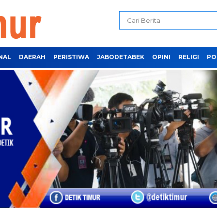
NAL
DAERAH
PERISTIWA
JABODETABEK
OPINI
RELIGI
PO