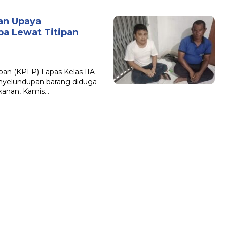
an Upaya
a Lewat Titipan
ban (KPLP) Lapas Kelas IIA
nyelundupan barang diduga
akanan, Kamis…