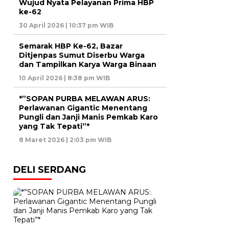
Wujud Nyata Pelayanan Prima HBP
ke-62
30 April 2026 | 10:37 pm WIB
Semarak HBP Ke-62, Bazar
Ditjenpas Sumut Diserbu Warga
dan Tampilkan Karya Warga Binaan
10 April 2026 | 8:38 pm WIB
*”SOPAN PURBA MELAWAN ARUS:
Perlawanan Gigantic Menentang
Pungli dan Janji Manis Pemkab Karo
yang Tak Tepati”*
8 Maret 2026 | 2:03 pm WIB
DELI SERDANG