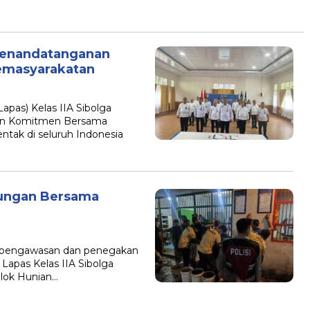
 Penandatanganan
emasyarakatan
as) Kelas IIA Sibolga
an Komitmen Bersama
entak di seluruh Indonesia
bungan Bersama
 pengawasan dan penegakan
 Lapas Kelas IIA Sibolga
lok Hunian…