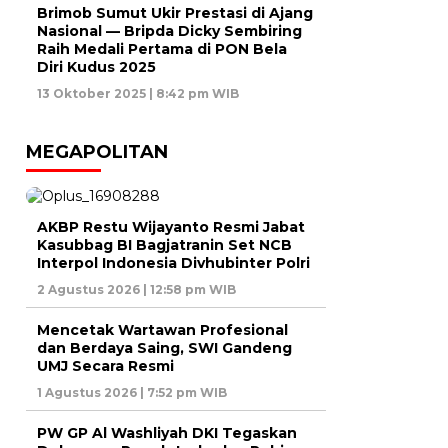
Brimob Sumut Ukir Prestasi di Ajang
Nasional — Bripda Dicky Sembiring
Raih Medali Pertama di PON Bela
Diri Kudus 2025
13 Oktober 2025 | 8:42 pm WIB
MEGAPOLITAN
AKBP Restu Wijayanto Resmi Jabat
Kasubbag BI Bagjatranin Set NCB
Interpol Indonesia Divhubinter Polri
2 Agustus 2026 | 12:58 pm WIB
Mencetak Wartawan Profesional
dan Berdaya Saing, SWI Gandeng
UMJ Secara Resmi
1 Agustus 2026 | 7:52 pm WIB
PW GP Al Washliyah DKI Tegaskan