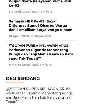
Wujud Nyata Pelayanan Prima HBP
ke-62
30 April 2026 | 10:37 pm WIB
Semarak HBP Ke-62, Bazar
Ditjenpas Sumut Diserbu Warga
dan Tampilkan Karya Warga Binaan
10 April 2026 | 8:38 pm WIB
*”SOPAN PURBA MELAWAN ARUS:
Perlawanan Gigantic Menentang
Pungli dan Janji Manis Pemkab Karo
yang Tak Tepati”*
8 Maret 2026 | 2:03 pm WIB
DELI SERDANG