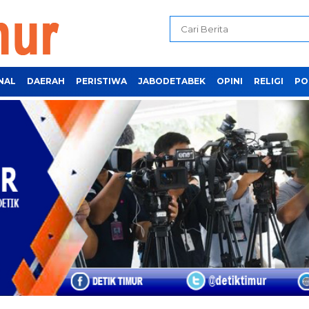
NAL
DAERAH
PERISTIWA
JABODETABEK
OPINI
RELIGI
PO