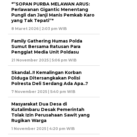
*”SOPAN PURBA MELAWAN ARUS:
Perlawanan Gigantic Menentang
Pungli dan Janji Manis Pemkab Karo
yang Tak Tepati”*
8 Maret 2026 | 2:03 pm WIB
Family Gathering Humas Polda
Sumut Bersama Ratusan Para
Penggiat Media Unit Poldasu
21 November 2025 | 5:06 pm WIB
Skandal..!! Kemalingan Korban
Diduga Ditersangkakan Polisi
Polresta Deli Serdang Ada Apa..?
7 November 2025 | 5:40 pm WIB
Masyarakat Dua Desa di
Kutalimbaru Desak Pemerintah
Tolak Izin Perusahaan Sawit yang
Rugikan Warga
1 November 2025 | 4:20 pm WIB