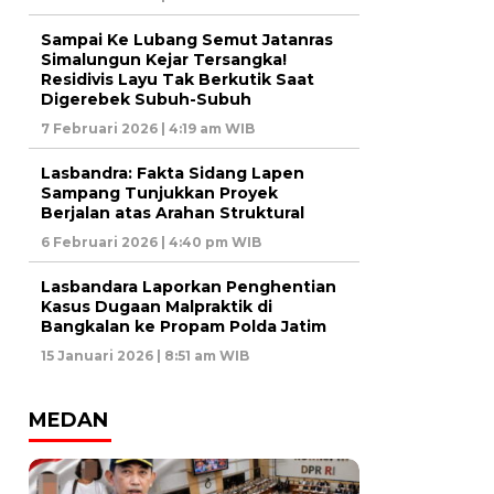
Sampai Ke Lubang Semut Jatanras
Simalungun Kejar Tersangka!
Residivis Layu Tak Berkutik Saat
Digerebek Subuh-Subuh
7 Februari 2026 | 4:19 am WIB
Lasbandra: Fakta Sidang Lapen
Sampang Tunjukkan Proyek
Berjalan atas Arahan Struktural
6 Februari 2026 | 4:40 pm WIB
Lasbandara Laporkan Penghentian
Kasus Dugaan Malpraktik di
Bangkalan ke Propam Polda Jatim
15 Januari 2026 | 8:51 am WIB
MEDAN