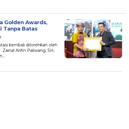
ia Golden Awards,
si Tanpa Batas
B
si kembali ditorehkan oleh
 Zainal Arifin Paliwang, SH,
an…