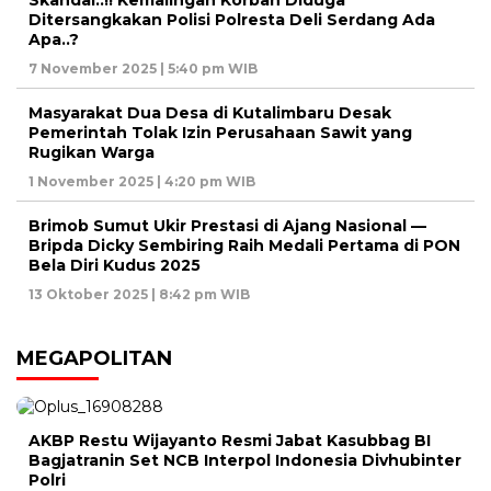
Skandal..!! Kemalingan Korban Diduga
Ditersangkakan Polisi Polresta Deli Serdang Ada
Apa..?
7 November 2025 | 5:40 pm WIB
Masyarakat Dua Desa di Kutalimbaru Desak
Pemerintah Tolak Izin Perusahaan Sawit yang
Rugikan Warga
1 November 2025 | 4:20 pm WIB
Brimob Sumut Ukir Prestasi di Ajang Nasional —
Bripda Dicky Sembiring Raih Medali Pertama di PON
Bela Diri Kudus 2025
13 Oktober 2025 | 8:42 pm WIB
MEGAPOLITAN
AKBP Restu Wijayanto Resmi Jabat Kasubbag BI
Bagjatranin Set NCB Interpol Indonesia Divhubinter
Polri