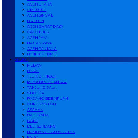
ACEH UTARA
SIMEULUE
ACEH SINGKIL
BIREUEN
ACEH BARAT DAYA
GAYO LUES
ACEH JAYA
NAGAN RAYA
ACEH TAMIANG
BENER MERIAH
SUMUT
MEDAN
BINJAI
TEBING TINGGI
PEMATANG SIANTAR
TANJUNG BALAI
SIBOLGA
PADANG SIDEMPUAN
GUNUNGSITOLI
ASAHAN
BATUBARA
DAIRI
DELI SERDANG
HUMBANG HASUNDUTAN
KARO