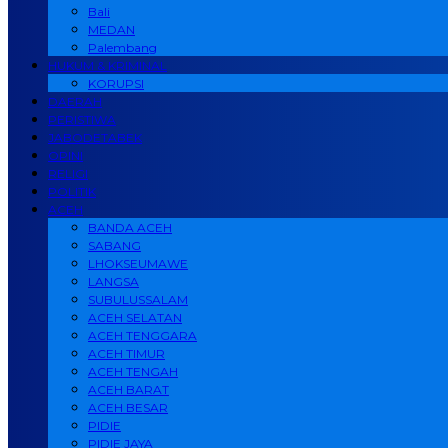
Bali
MEDAN
Palembang
HUKUM & KRIMINAL
KORUPSI
DAERAH
PERISTIWA
JABODETABEK
OPINI
RELIGI
POLITIK
ACEH
BANDA ACEH
SABANG
LHOKSEUMAWE
LANGSA
SUBULUSSALAM
ACEH SELATAN
ACEH TENGGARA
ACEH TIMUR
ACEH TENGAH
ACEH BARAT
ACEH BESAR
PIDIE
PIDIE JAYA