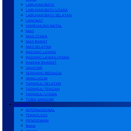
LABUHAN BATU
LABUHAN BATU UTARA
LABUHAN BATU SELATAN
LANGKAT
MANDAILING NATAL
NIAS
NIAS UTARA
NIAS BARAT
NIAS SELATAN
PADANG LAWAS
PADANG LAWAS UTARA
PAKPAK BHARAT
SAMOSIR
SERDANG BEDAGAI
SIMALUGUN
TAPANULI SELATAN
TAPANULI TENGAH
TAPANULI UTARA
TOBA SAMOSIR
LAINNYA
INTERNASIONAL
TEKNOLOGI
PENDIDIKAN
Bisnis
Wisata