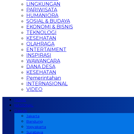
LINGKUNGAN
PARIWISATA
HUMANIORA
SOSIAL & BUDAYA
EKONOMI & BISNIS
TEKNOLOGI
KESEHATAN
OLAHRAGA
ENTERTAIMENT
INSPIRASI
WAWANCARA
DANA DESA
KESEHATAN
Pemerintahan
INTERNASIONAL
VIDEO
HOME
NASIONAL
Daerah
Jakarta
Bandung
Yogyakarta
Surabaya