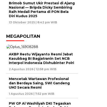
Brimob Sumut Ukir Prestasi di Ajang
Nasional — Bripda Dicky Sembiring
Raih Medali Pertama di PON Bela
Diri Kudus 2025
13 Oktober 2025 | 8:42 pm WIB
MEGAPOLITAN
AKBP Restu Wijayanto Resmi Jabat
Kasubbag BI Bagjatranin Set NCB
Interpol Indonesia Divhubinter Polri
2 Agustus 2026 | 12:58 pm WIB
Mencetak Wartawan Profesional
dan Berdaya Saing, SWI Gandeng
UMJ Secara Resmi
1 Agustus 2026 | 7:52 pm WIB
PW GP Al Washliyah DKI Tegaskan