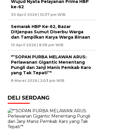
Wujud Nyata Pelayanan Prima HBP
ke-62
30 April 2026 | 10:37 pm WIB
Semarak HBP Ke-62, Bazar
Ditjenpas Sumut Diserbu Warga
dan Tampilkan Karya Warga Binaan
10 April 2026 | 8:38 pm WIB
*”SOPAN PURBA MELAWAN ARUS:
Perlawanan Gigantic Menentang
Pungli dan Janji Manis Pemkab Karo
yang Tak Tepati”*
8 Maret 2026 | 2:03 pm WIB
DELI SERDANG