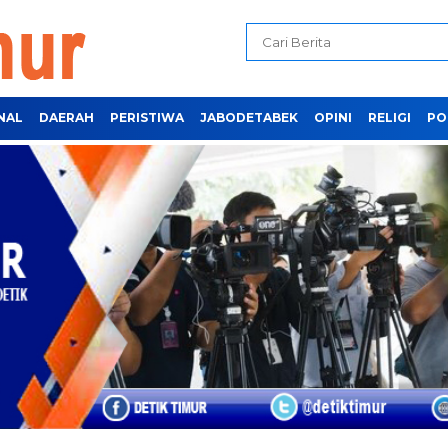
NAL
DAERAH
PERISTIWA
JABODETABEK
OPINI
RELIGI
PO