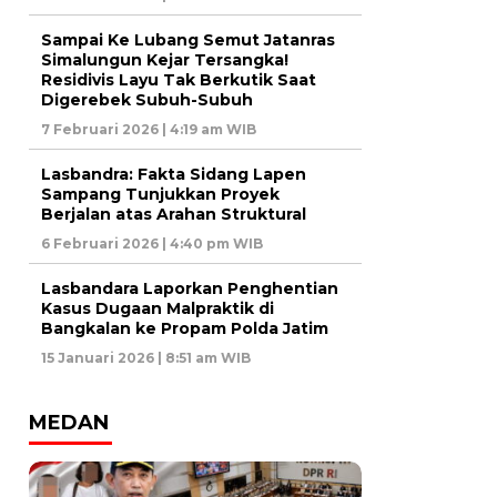
Sampai Ke Lubang Semut Jatanras
Simalungun Kejar Tersangka!
Residivis Layu Tak Berkutik Saat
Digerebek Subuh-Subuh
7 Februari 2026 | 4:19 am WIB
Lasbandra: Fakta Sidang Lapen
Sampang Tunjukkan Proyek
Berjalan atas Arahan Struktural
6 Februari 2026 | 4:40 pm WIB
Lasbandara Laporkan Penghentian
Kasus Dugaan Malpraktik di
Bangkalan ke Propam Polda Jatim
15 Januari 2026 | 8:51 am WIB
MEDAN