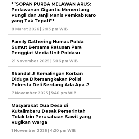
*”SOPAN PURBA MELAWAN ARUS:
Perlawanan Gigantic Menentang
Pungli dan Janji Manis Pemkab Karo
yang Tak Tepati”*
8 Maret 2026 | 2:03 pm WIB
Family Gathering Humas Polda
Sumut Bersama Ratusan Para
Penggiat Media Unit Poldasu
21 November 2025 | 5:06 pm WIB
Skandal..!! Kemalingan Korban
Diduga Ditersangkakan Polisi
Polresta Deli Serdang Ada Apa..?
7 November 2025 | 5:40 pm WIB
Masyarakat Dua Desa di
Kutalimbaru Desak Pemerintah
Tolak Izin Perusahaan Sawit yang
Rugikan Warga
1 November 2025 | 4:20 pm WIB