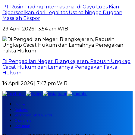
PT Rosin Trading Internasional di Gayo Lues Kian
Dipersoalkan, dari Legalitas Usaha hingga Dugaan
Masalah Ekspor
29 April 2026 | 3:54 am WIB
Di Pengadilan Negeri Blangkejeren, Rabusin Ungkap
Cacat Hukum dan Lemahnya Penegakan Fakta
Hukum
14 April 2026 | 7:47 pm WIB
Home
Redaksi
Pedoman Media Siber
Disclaimer
Info Iklan