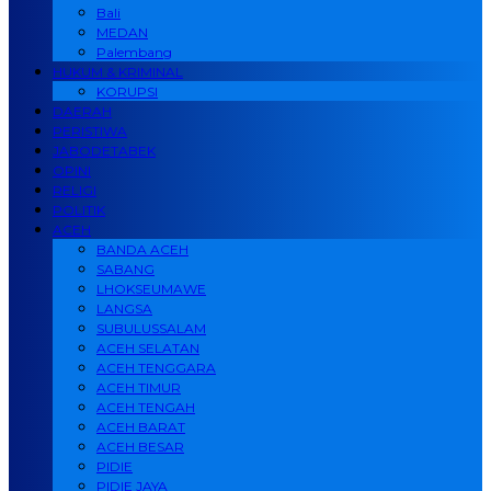
Bali
MEDAN
Palembang
HUKUM & KRIMINAL
KORUPSI
DAERAH
PERISTIWA
JABODETABEK
OPINI
RELIGI
POLITIK
ACEH
BANDA ACEH
SABANG
LHOKSEUMAWE
LANGSA
SUBULUSSALAM
ACEH SELATAN
ACEH TENGGARA
ACEH TIMUR
ACEH TENGAH
ACEH BARAT
ACEH BESAR
PIDIE
PIDIE JAYA