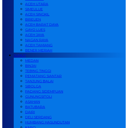
ACEH UTARA
SIMEULUE
ACEH SINGKIL
BIREUEN
ACEH BARAT DAYA
GAYO LUES
ACEH JAYA
NAGAN RAYA
ACEH TAMIANG
BENER MERIAH
SUMUT
MEDAN
BINJAI
TEBING TINGGI
PEMATANG SIANTAR
TANJUNG BALAI
SIBOLGA
PADANG SIDEMPUAN
GUNUNGSITOLI
ASAHAN
BATUBARA
DAIRI
DELI SERDANG
HUMBANG HASUNDUTAN
KARO