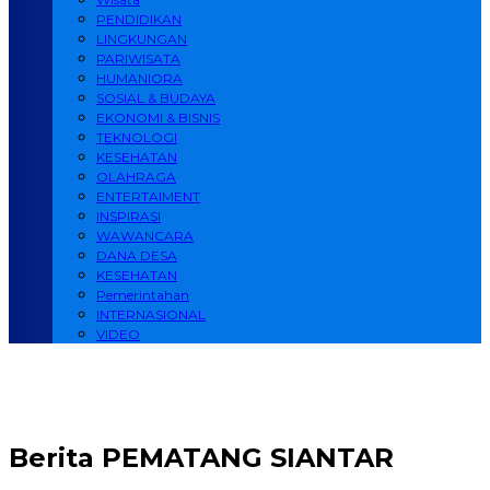
PENDIDIKAN
LINGKUNGAN
PARIWISATA
HUMANIORA
SOSIAL & BUDAYA
EKONOMI & BISNIS
TEKNOLOGI
KESEHATAN
OLAHRAGA
ENTERTAIMENT
INSPIRASI
WAWANCARA
DANA DESA
KESEHATAN
Pemerintahan
INTERNASIONAL
VIDEO
Berita
PEMATANG SIANTAR