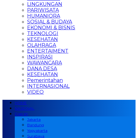
LINGKUNGAN
PARIWISATA
HUMANIORA
SOSIAL & BUDAYA
EKONOMI & BISNIS
TEKNOLOGI
KESEHATAN
OLAHRAGA
ENTERTAIMENT
INSPIRASI
WAWANCARA
DANA DESA
KESEHATAN
Pemerintahan
INTERNASIONAL
VIDEO
HOME
NASIONAL
Daerah
Jakarta
Bandung
Yogyakarta
Surabaya