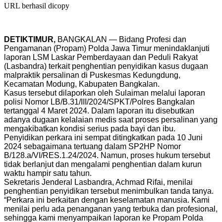
URL berhasil dicopy
DETIKTIMUR,
BANGKALAN — Bidang Profesi dan
Pengamanan (Propam) Polda Jawa Timur menindaklanjuti
laporan LSM Laskar Pemberdayaan dan Peduli Rakyat
(Lasbandra) terkait penghentian penyidikan kasus dugaan
malpraktik persalinan di Puskesmas Kedungdung,
Kecamatan Modung, Kabupaten Bangkalan.
Kasus tersebut dilaporkan oleh Sulaiman melalui laporan
polisi Nomor LB/B.31/III/2024/SPKT/Polres Bangkalan
tertanggal 4 Maret 2024. Dalam laporan itu disebutkan
adanya dugaan kelalaian medis saat proses persalinan yang
mengakibatkan kondisi serius pada bayi dan ibu.
Penyidikan perkara ini sempat ditingkatkan pada 10 Juni
2024 sebagaimana tertuang dalam SP2HP Nomor
B/128.a/VI/RES.1.24/2024. Namun, proses hukum tersebut
tidak berlanjut dan mengalami penghentian dalam kurun
waktu hampir satu tahun.
Sekretaris Jenderal Lasbandra, Achmad Rifai, menilai
penghentian penyidikan tersebut menimbulkan tanda tanya.
“Perkara ini berkaitan dengan keselamatan manusia. Kami
menilai perlu ada penanganan yang terbuka dan profesional,
sehingga kami menyampaikan laporan ke Propam Polda