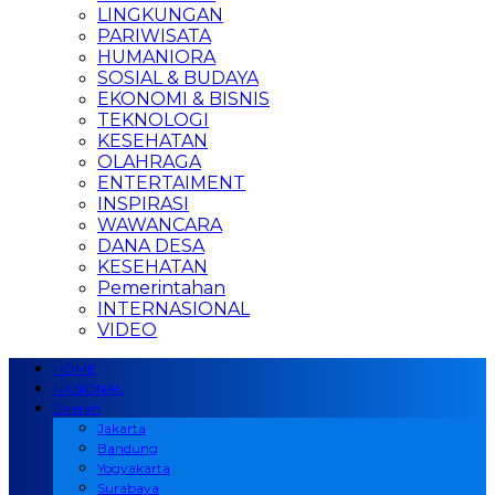
LINGKUNGAN
PARIWISATA
HUMANIORA
SOSIAL & BUDAYA
EKONOMI & BISNIS
TEKNOLOGI
KESEHATAN
OLAHRAGA
ENTERTAIMENT
INSPIRASI
WAWANCARA
DANA DESA
KESEHATAN
Pemerintahan
INTERNASIONAL
VIDEO
HOME
NASIONAL
Daerah
Jakarta
Bandung
Yogyakarta
Surabaya