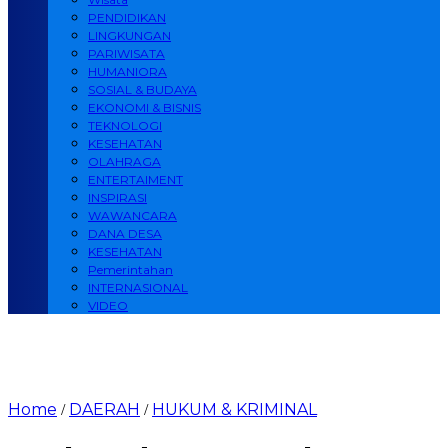
PENDIDIKAN
LINGKUNGAN
PARIWISATA
HUMANIORA
SOSIAL & BUDAYA
EKONOMI & BISNIS
TEKNOLOGI
KESEHATAN
OLAHRAGA
ENTERTAIMENT
INSPIRASI
WAWANCARA
DANA DESA
KESEHATAN
Pemerintahan
INTERNASIONAL
VIDEO
Home
DAERAH
HUKUM & KRIMINAL
/
/