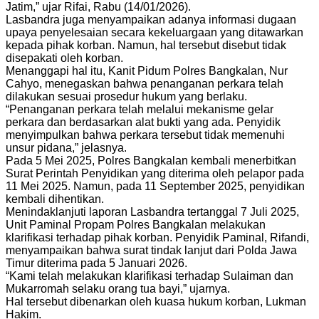
Jatim,” ujar Rifai, Rabu (14/01/2026).
Lasbandra juga menyampaikan adanya informasi dugaan
upaya penyelesaian secara kekeluargaan yang ditawarkan
kepada pihak korban. Namun, hal tersebut disebut tidak
disepakati oleh korban.
Menanggapi hal itu, Kanit Pidum Polres Bangkalan, Nur
Cahyo, menegaskan bahwa penanganan perkara telah
dilakukan sesuai prosedur hukum yang berlaku.
“Penanganan perkara telah melalui mekanisme gelar
perkara dan berdasarkan alat bukti yang ada. Penyidik
menyimpulkan bahwa perkara tersebut tidak memenuhi
unsur pidana,” jelasnya.
Pada 5 Mei 2025, Polres Bangkalan kembali menerbitkan
Surat Perintah Penyidikan yang diterima oleh pelapor pada
11 Mei 2025. Namun, pada 11 September 2025, penyidikan
kembali dihentikan.
Menindaklanjuti laporan Lasbandra tertanggal 7 Juli 2025,
Unit Paminal Propam Polres Bangkalan melakukan
klarifikasi terhadap pihak korban. Penyidik Paminal, Rifandi,
menyampaikan bahwa surat tindak lanjut dari Polda Jawa
Timur diterima pada 5 Januari 2026.
“Kami telah melakukan klarifikasi terhadap Sulaiman dan
Mukarromah selaku orang tua bayi,” ujarnya.
Hal tersebut dibenarkan oleh kuasa hukum korban, Lukman
Hakim.