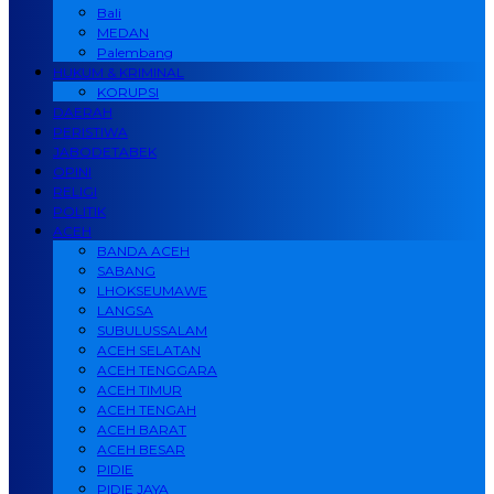
Bali
MEDAN
Palembang
HUKUM & KRIMINAL
KORUPSI
DAERAH
PERISTIWA
JABODETABEK
OPINI
RELIGI
POLITIK
ACEH
BANDA ACEH
SABANG
LHOKSEUMAWE
LANGSA
SUBULUSSALAM
ACEH SELATAN
ACEH TENGGARA
ACEH TIMUR
ACEH TENGAH
ACEH BARAT
ACEH BESAR
PIDIE
PIDIE JAYA