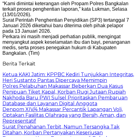
“Kami dimintai keterangan oleh Propam Polres Bangkalan
terkait proses penghentian laporan,” kata Lukman, Selasa
(13/01/2026).
Surat Perintah Penghentian Penyidikan (SP3) tertanggal 7
Januari 2026 diketahui baru diterima oleh pihak pelapor
pada 13 Januari 2026.
Perkara ini masih menjadi perhatian publik, mengingat
menyangkut aspek keselamatan ibu dan bayi, penanganan
medis, serta proses penegakan hukum di Kabupaten
Bangkalan. (Tim)
Berita Terkait
Ketua KAKI Jatim: KPPBC Kediri Tunjukkan Integritas,
Heri Sustanto Pantas Dipercaya Memimpin
Polres Pelabuhan Makassar Beberkan Dua Kasus
Penipuan Tiket Kapal, Korban Rugi Jutaan Rupiah
Nakhoda Baru PWI Sulsel Prioritaskan Pembaruan
Database dan Layanan Digital Anggota
Denpom XIV/4 Makassar Percantik Lapangan Voli,
Ciptakan Fasilitas Olahraga yang Bersih, Aman, dan
Representatif
Surat Penahanan Terbit, Namun Tersangka Tak
Ditahan, Korban Pertanyakan Keseriusan