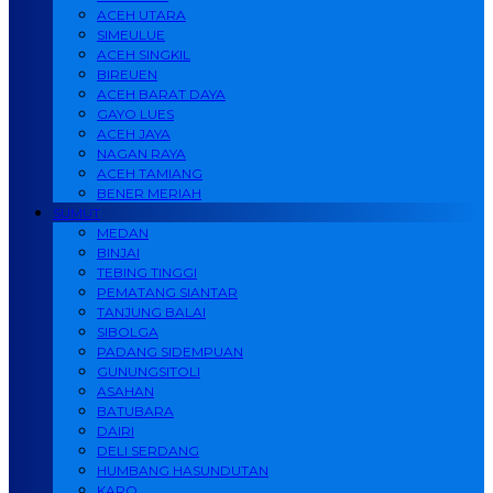
ACEH UTARA
SIMEULUE
ACEH SINGKIL
BIREUEN
ACEH BARAT DAYA
GAYO LUES
ACEH JAYA
NAGAN RAYA
ACEH TAMIANG
BENER MERIAH
SUMUT
MEDAN
BINJAI
TEBING TINGGI
PEMATANG SIANTAR
TANJUNG BALAI
SIBOLGA
PADANG SIDEMPUAN
GUNUNGSITOLI
ASAHAN
BATUBARA
DAIRI
DELI SERDANG
HUMBANG HASUNDUTAN
KARO