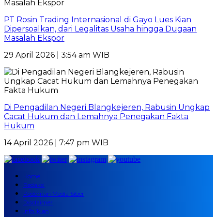
PT Rosin Trading Internasional di Gayo Lues Kian
Dipersoalkan, dari Legalitas Usaha hingga Dugaan
Masalah Ekspor
29 April 2026 | 3:54 am WIB
Di Pengadilan Negeri Blangkejeren, Rabusin Ungkap
Cacat Hukum dan Lemahnya Penegakan Fakta
Hukum
14 April 2026 | 7:47 pm WIB
Home
Redaksi
Pedoman Media Siber
Disclaimer
Info Iklan