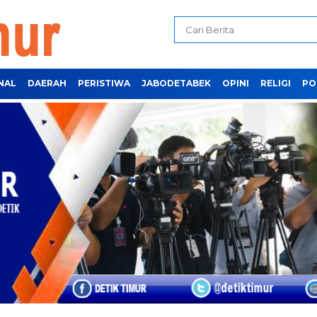
NAL
DAERAH
PERISTIWA
JABODETABEK
OPINI
RELIGI
PO