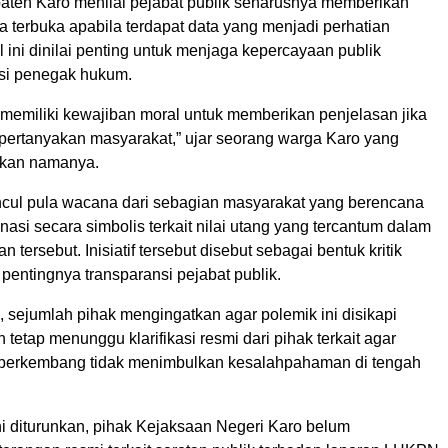
aten Karo menilai pejabat publik seharusnya memberikan
ara terbuka apabila terdapat data yang menjadi perhatian
 ini dinilai penting untuk menjaga kepercayaan publik
usi penegak hukum.
 memiliki kewajiban moral untuk memberikan penjelasan jika
ipertanyakan masyarakat,” ujar seorang warga Karo yang
tkan namanya.
muncul pula wacana dari sebagian masyarakat yang berencana
si secara simbolis terkait nilai utang yang tercantum dalam
 tersebut. Inisiatif tersebut disebut sebagai bentuk kritik
 pentingnya transparansi pejabat publik.
 sejumlah pihak mengingatkan agar polemik ini disikapi
n tetap menunggu klarifikasi resmi dari pihak terkait agar
 berkembang tidak menimbulkan kesalahpahaman di tengah
ni diturunkan, pihak Kejaksaan Negeri Karo belum