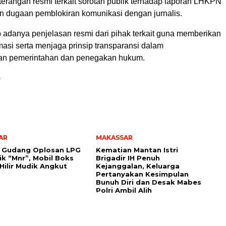
erangan resmi terkait sorotan publik terhadap laporan LHKPN
n dugaan pemblokiran komunikasi dengan jurnalis.
p adanya penjelasan resmi dari pihak terkait guna memberikan
masi serta menjaga prinsip transparansi dalam
an pemerintahan dan penegakan hukum.
)
AR
MAKASSAR
 Gudang Oplosan LPG
Kematian Mantan Istri
lik “Mnr”, Mobil Boks
Brigadir IH Penuh
Hilir Mudik Angkut
Kejanggalan, Keluarga
Pertanyakan Kesimpulan
Bunuh Diri dan Desak Mabes
Polri Ambil Alih