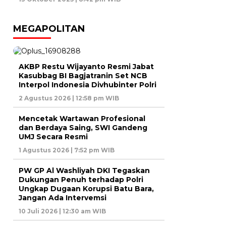
MEGAPOLITAN
AKBP Restu Wijayanto Resmi Jabat
Kasubbag BI Bagjatranin Set NCB
Interpol Indonesia Divhubinter Polri
2 Agustus 2026 | 12:58 pm WIB
Mencetak Wartawan Profesional
dan Berdaya Saing, SWI Gandeng
UMJ Secara Resmi
1 Agustus 2026 | 7:52 pm WIB
PW GP Al Washliyah DKI Tegaskan
Dukungan Penuh terhadap Polri
Ungkap Dugaan Korupsi Batu Bara,
Jangan Ada Intervemsi
10 Juli 2026 | 12:30 am WIB