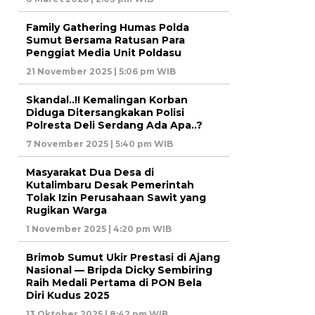
Family Gathering Humas Polda
Sumut Bersama Ratusan Para
Penggiat Media Unit Poldasu
21 November 2025 | 5:06 pm WIB
Skandal..!! Kemalingan Korban
Diduga Ditersangkakan Polisi
Polresta Deli Serdang Ada Apa..?
7 November 2025 | 5:40 pm WIB
Masyarakat Dua Desa di
Kutalimbaru Desak Pemerintah
Tolak Izin Perusahaan Sawit yang
Rugikan Warga
1 November 2025 | 4:20 pm WIB
Brimob Sumut Ukir Prestasi di Ajang
Nasional — Bripda Dicky Sembiring
Raih Medali Pertama di PON Bela
Diri Kudus 2025
13 Oktober 2025 | 8:42 pm WIB