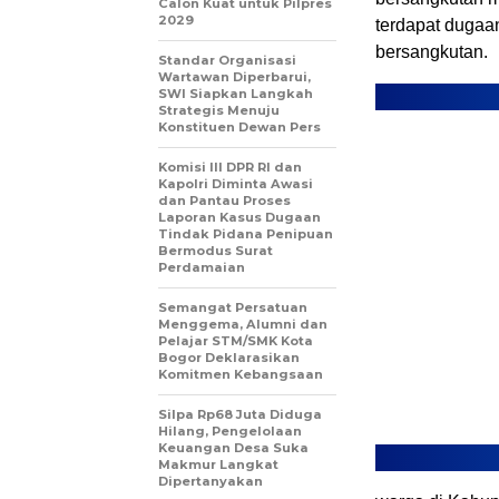
Calon Kuat untuk Pilpres
2029
terdapat dugaan
bersangkutan.
Standar Organisasi
Wartawan Diperbarui,
SWI Siapkan Langkah
Strategis Menuju
Konstituen Dewan Pers
Komisi III DPR RI dan
Kapolri Diminta Awasi
dan Pantau Proses
Laporan Kasus Dugaan
Tindak Pidana Penipuan
Bermodus Surat
Perdamaian
Semangat Persatuan
Menggema, Alumni dan
Pelajar STM/SMK Kota
Bogor Deklarasikan
Komitmen Kebangsaan
Silpa Rp68 Juta Diduga
Hilang, Pengelolaan
Keuangan Desa Suka
Makmur Langkat
Dipertanyakan