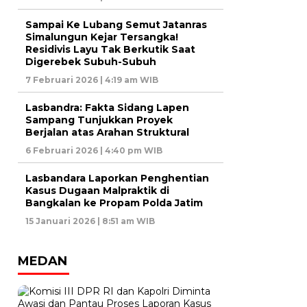
Sampai Ke Lubang Semut Jatanras
Simalungun Kejar Tersangka!
Residivis Layu Tak Berkutik Saat
Digerebek Subuh-Subuh
7 Februari 2026 | 4:19 am WIB
Lasbandra: Fakta Sidang Lapen
Sampang Tunjukkan Proyek
Berjalan atas Arahan Struktural
6 Februari 2026 | 4:40 pm WIB
Lasbandara Laporkan Penghentian
Kasus Dugaan Malpraktik di
Bangkalan ke Propam Polda Jatim
15 Januari 2026 | 8:51 am WIB
MEDAN