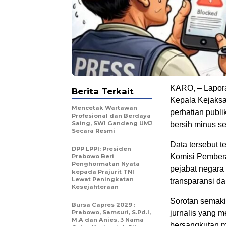
KARO, – Lapor
Berita Terkait
Kepala Kejaksa
Mencetak Wartawan
perhatian publi
Profesional dan Berdaya
Saing, SWI Gandeng UMJ
bersih minus se
Secara Resmi
Data tersebut t
DPP LPPI: Presiden
Komisi Pembera
Prabowo Beri
Penghormatan Nyata
pejabat negara
kepada Prajurit TNI
Lewat Peningkatan
transparansi da
Kesejahteraan
Sorotan semaki
Bursa Capres 2029 :
Prabowo, Samsuri, S.Pd.I,
jurnalis yang 
M.A dan Anies, 3 Nama
bersangkutan m