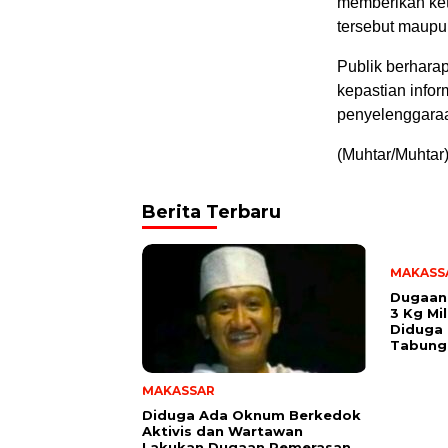
memberikan ket
tersebut maupu
Publik berhara
kepastian infor
penyelenggara
(Muhtar/Muhtar
Berita Terbaru
MAKASS
Dugaan
3 Kg Mi
Diduga 
Tabung
MAKASSAR
Diduga Ada Oknum Berkedok
Aktivis dan Wartawan
Lakukan Dugaan Pemerasan,