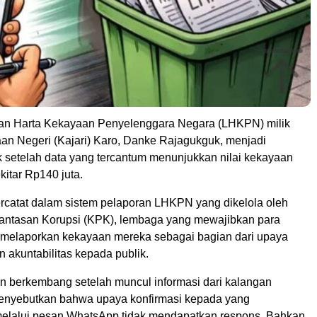
an Harta Kekayaan Penyelenggara Negara (LHKPN) milik
an Negeri (Kajari) Karo, Danke Rajagukguk, menjadi
k setelah data yang tercantum menunjukkan nilai kekayaan
kitar Rp140 juta.
ercatat dalam sistem pelaporan LHKPN yang dikelola oleh
ntasan Korupsi (KPK), lembaga yang mewajibkan para
 melaporkan kekayaan mereka sebagai bagian dari upaya
n akuntabilitas kepada publik.
n berkembang setelah muncul informasi dari kalangan
menyebutkan bahwa upaya konfirmasi kepada yang
elalui pesan WhatsApp tidak mendapatkan respons. Bahkan,