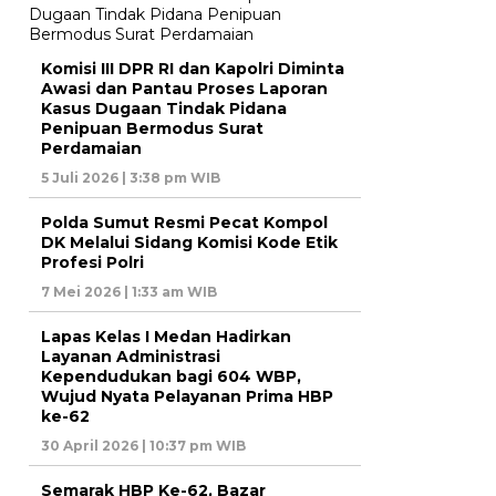
Komisi III DPR RI dan Kapolri Diminta
Awasi dan Pantau Proses Laporan
Kasus Dugaan Tindak Pidana
Penipuan Bermodus Surat
Perdamaian
5 Juli 2026 | 3:38 pm WIB
Polda Sumut Resmi Pecat Kompol
DK Melalui Sidang Komisi Kode Etik
Profesi Polri
7 Mei 2026 | 1:33 am WIB
Lapas Kelas I Medan Hadirkan
Layanan Administrasi
Kependudukan bagi 604 WBP,
Wujud Nyata Pelayanan Prima HBP
ke-62
30 April 2026 | 10:37 pm WIB
Semarak HBP Ke-62, Bazar