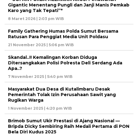
Gigantic Menentang Pungli dan Janji Manis Pemkab
Karo yang Tak Tepati”*
8 Maret 2026 | 2:03 pm WIB
Family Gathering Humas Polda Sumut Bersama
Ratusan Para Penggiat Media Unit Poldasu
21 November 2025 | 5:06 pm WIB
Skandal..!! Kemalingan Korban Diduga
Ditersangkakan Polisi Polresta Deli Serdang Ada
Apa..?
7 November 2025 | 5:40 pm WIB
Masyarakat Dua Desa di Kutalimbaru Desak
Pemerintah Tolak Izin Perusahaan Sawit yang
Rugikan Warga
1 November 2025 | 4:20 pm WIB
Brimob Sumut Ukir Prestasi di Ajang Nasional —
Bripda Dicky Sembiring Raih Medali Pertama di PON
Bela Diri Kudus 2025