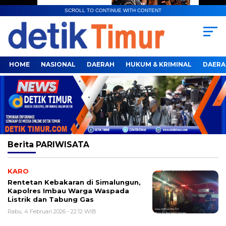
SCROLL TO CONTINUE WITH CONTENT
HOME
NASIONAL
DAERAH
HUKUM & KRIMINAL
DAERA
Berita
PARIWISATA
KARO
Rentetan Kebakaran di Simalungun,
Kapolres Imbau Warga Waspada
Listrik dan Tabung Gas
Rabu, 4 Februari 2026 - 22:12 WIB