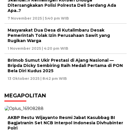
Skandal..!! Kemalingan Korban Diduga
Ditersangkakan Polisi Polresta Deli Serdang Ada
Apa..?
7 November 2025 | 5:40 pm WIB
Masyarakat Dua Desa di Kutalimbaru Desak
Pemerintah Tolak Izin Perusahaan Sawit yang
Rugikan Warga
1 November 2025 | 4:20 pm WIB
Brimob Sumut Ukir Prestasi di Ajang Nasional —
Bripda Dicky Sembiring Raih Medali Pertama di PON
Bela Diri Kudus 2025
13 Oktober 2025 | 8:42 pm WIB
MEGAPOLITAN
AKBP Restu Wijayanto Resmi Jabat Kasubbag BI
Bagjatranin Set NCB Interpol Indonesia Divhubinter
Polri