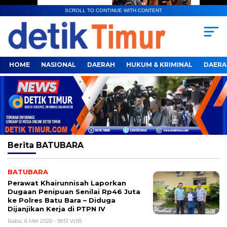
SCROLL TO CONTINUE WITH CONTENT
HOME
NASIONAL
DAERAH
HUKUM & KRIMINAL
DAERA
Berita
BATUBARA
BATUBARA
Perawat Khairunnisah Laporkan
Dugaan Penipuan Senilai Rp46 Juta
ke Polres Batu Bara – Diduga
Dijanjikan Kerja di PTPN IV
Rabu, 6 Mei 2026 - 18:51 WIB