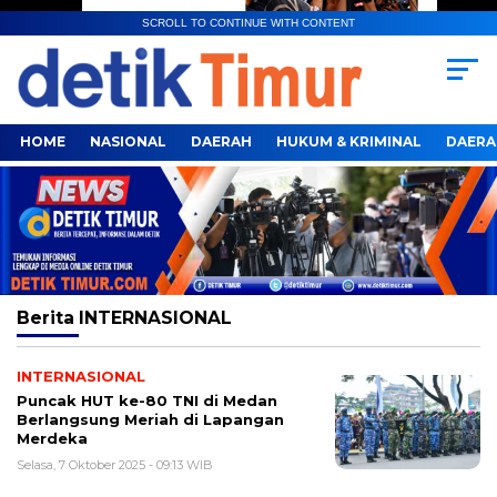
SCROLL TO CONTINUE WITH CONTENT
HOME
NASIONAL
DAERAH
HUKUM & KRIMINAL
DAERA
Berita
INTERNASIONAL
INTERNASIONAL
Puncak HUT ke-80 TNI di Medan
Berlangsung Meriah di Lapangan
Merdeka
Selasa, 7 Oktober 2025 - 09:13 WIB