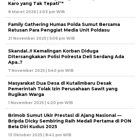
Karo yang Tak Tepati”*
8 Maret 2026 | 2:03 pm WIB
Family Gathering Humas Polda Sumut Bersama
Ratusan Para Penggiat Media Unit Poldasu
21 November 2025 | 5:06 pm WIB
Skandal..!! Kemalingan Korban Diduga
Ditersangkakan Polisi Polresta Deli Serdang Ada
Apa..?
7 November 2025 | 5:40 pm WIB
Masyarakat Dua Desa di Kutalimbaru Desak
Pemerintah Tolak Izin Perusahaan Sawit yang
Rugikan Warga
1 November 2025 | 4:20 pm WIB
Brimob Sumut Ukir Prestasi di Ajang Nasional —
Bripda Dicky Sembiring Raih Medali Pertama di PON
Bela Diri Kudus 2025
13 Oktober 2025 | 8:42 pm WIB