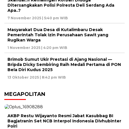
Skandal..!! Kemalingan Korban Diduga
Ditersangkakan Polisi Polresta Deli Serdang Ada
Apa..?
7 November 2025 | 5:40 pm WIB
Masyarakat Dua Desa di Kutalimbaru Desak
Pemerintah Tolak Izin Perusahaan Sawit yang
Rugikan Warga
1 November 2025 | 4:20 pm WIB
Brimob Sumut Ukir Prestasi di Ajang Nasional —
Bripda Dicky Sembiring Raih Medali Pertama di PON
Bela Diri Kudus 2025
13 Oktober 2025 | 8:42 pm WIB
MEGAPOLITAN
AKBP Restu Wijayanto Resmi Jabat Kasubbag BI
Bagjatranin Set NCB Interpol Indonesia Divhubinter
Polri