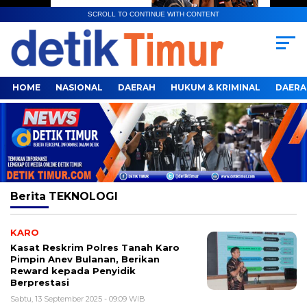
SCROLL TO CONTINUE WITH CONTENT
HOME
NASIONAL
DAERAH
HUKUM & KRIMINAL
DAERA
Berita
TEKNOLOGI
KARO
Kasat Reskrim Polres Tanah Karo
Pimpin Anev Bulanan, Berikan
Reward kepada Penyidik
Berprestasi
Sabtu, 13 September 2025 - 09:09 WIB