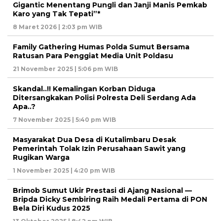
Gigantic Menentang Pungli dan Janji Manis Pemkab
Karo yang Tak Tepati”*
8 Maret 2026 | 2:03 pm WIB
Family Gathering Humas Polda Sumut Bersama
Ratusan Para Penggiat Media Unit Poldasu
21 November 2025 | 5:06 pm WIB
Skandal..!! Kemalingan Korban Diduga
Ditersangkakan Polisi Polresta Deli Serdang Ada
Apa..?
7 November 2025 | 5:40 pm WIB
Masyarakat Dua Desa di Kutalimbaru Desak
Pemerintah Tolak Izin Perusahaan Sawit yang
Rugikan Warga
1 November 2025 | 4:20 pm WIB
Brimob Sumut Ukir Prestasi di Ajang Nasional —
Bripda Dicky Sembiring Raih Medali Pertama di PON
Bela Diri Kudus 2025