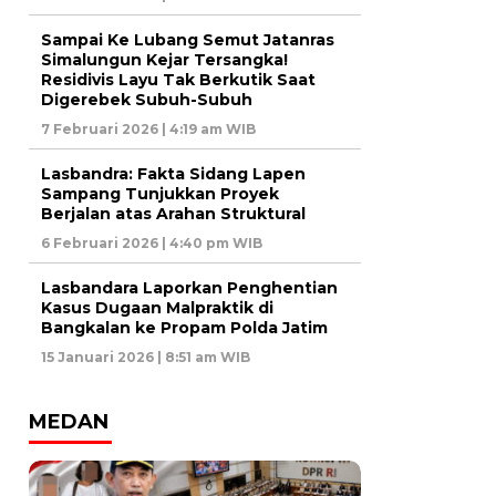
Sampai Ke Lubang Semut Jatanras
Simalungun Kejar Tersangka!
Residivis Layu Tak Berkutik Saat
Digerebek Subuh-Subuh
7 Februari 2026 | 4:19 am WIB
Lasbandra: Fakta Sidang Lapen
Sampang Tunjukkan Proyek
Berjalan atas Arahan Struktural
6 Februari 2026 | 4:40 pm WIB
Lasbandara Laporkan Penghentian
Kasus Dugaan Malpraktik di
Bangkalan ke Propam Polda Jatim
15 Januari 2026 | 8:51 am WIB
MEDAN