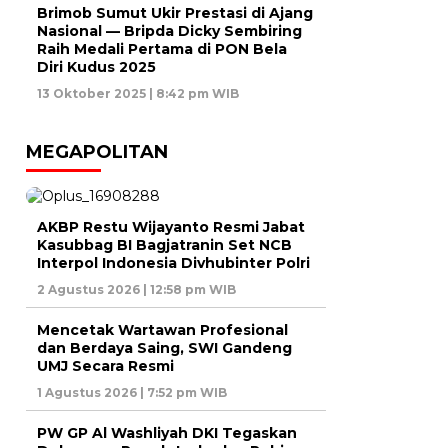
Brimob Sumut Ukir Prestasi di Ajang
Nasional — Bripda Dicky Sembiring
Raih Medali Pertama di PON Bela
Diri Kudus 2025
13 Oktober 2025 | 8:42 pm WIB
MEGAPOLITAN
AKBP Restu Wijayanto Resmi Jabat
Kasubbag BI Bagjatranin Set NCB
Interpol Indonesia Divhubinter Polri
2 Agustus 2026 | 12:58 pm WIB
Mencetak Wartawan Profesional
dan Berdaya Saing, SWI Gandeng
UMJ Secara Resmi
1 Agustus 2026 | 7:52 pm WIB
PW GP Al Washliyah DKI Tegaskan