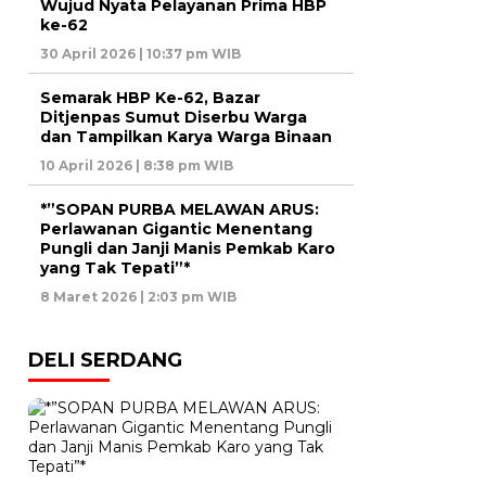
Wujud Nyata Pelayanan Prima HBP
ke-62
30 April 2026 | 10:37 pm WIB
Semarak HBP Ke-62, Bazar
Ditjenpas Sumut Diserbu Warga
dan Tampilkan Karya Warga Binaan
10 April 2026 | 8:38 pm WIB
*”SOPAN PURBA MELAWAN ARUS:
Perlawanan Gigantic Menentang
Pungli dan Janji Manis Pemkab Karo
yang Tak Tepati”*
8 Maret 2026 | 2:03 pm WIB
DELI SERDANG