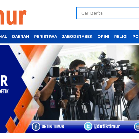
NAL
DAERAH
PERISTIWA
JABODETABEK
OPINI
RELIGI
PO