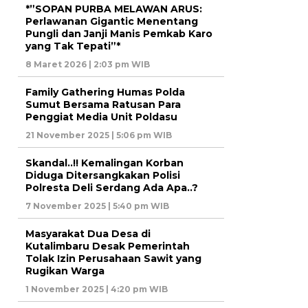
*”SOPAN PURBA MELAWAN ARUS:
Perlawanan Gigantic Menentang
Pungli dan Janji Manis Pemkab Karo
yang Tak Tepati”*
8 Maret 2026 | 2:03 pm WIB
Family Gathering Humas Polda
Sumut Bersama Ratusan Para
Penggiat Media Unit Poldasu
21 November 2025 | 5:06 pm WIB
Skandal..!! Kemalingan Korban
Diduga Ditersangkakan Polisi
Polresta Deli Serdang Ada Apa..?
7 November 2025 | 5:40 pm WIB
Masyarakat Dua Desa di
Kutalimbaru Desak Pemerintah
Tolak Izin Perusahaan Sawit yang
Rugikan Warga
1 November 2025 | 4:20 pm WIB