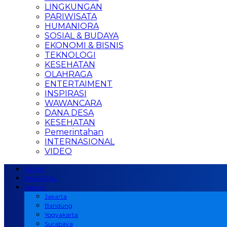
LINGKUNGAN
PARIWISATA
HUMANIORA
SOSIAL & BUDAYA
EKONOMI & BISNIS
TEKNOLOGI
KESEHATAN
OLAHRAGA
ENTERTAIMENT
INSPIRASI
WAWANCARA
DANA DESA
KESEHATAN
Pemerintahan
INTERNASIONAL
VIDEO
HOME
NASIONAL
Daerah
Jakarta
Bandung
Yogyakarta
Surabaya