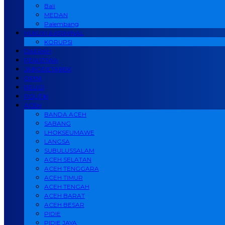
Bali
MEDAN
Palembang
HUKUM & KRIMINAL
KORUPSI
DAERAH
PERISTIWA
JABODETABEK
OPINI
RELIGI
POLITIK
ACEH
BANDA ACEH
SABANG
LHOKSEUMAWE
LANGSA
SUBULUSSALAM
ACEH SELATAN
ACEH TENGGARA
ACEH TIMUR
ACEH TENGAH
ACEH BARAT
ACEH BESAR
PIDIE
PIDIE JAYA