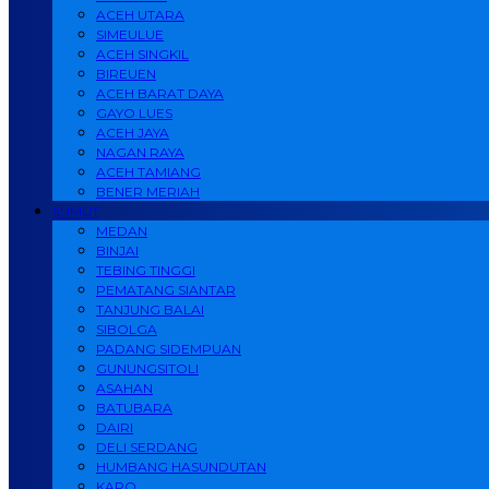
ACEH UTARA
SIMEULUE
ACEH SINGKIL
BIREUEN
ACEH BARAT DAYA
GAYO LUES
ACEH JAYA
NAGAN RAYA
ACEH TAMIANG
BENER MERIAH
SUMUT
MEDAN
BINJAI
TEBING TINGGI
PEMATANG SIANTAR
TANJUNG BALAI
SIBOLGA
PADANG SIDEMPUAN
GUNUNGSITOLI
ASAHAN
BATUBARA
DAIRI
DELI SERDANG
HUMBANG HASUNDUTAN
KARO