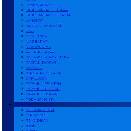
LABUHAN BATU
LABUHAN BATU UTARA
LABUHAN BATU SELATAN
LANGKAT
MANDAILING NATAL
NIAS
NIAS UTARA
NIAS BARAT
NIAS SELATAN
PADANG LAWAS
PADANG LAWAS UTARA
PAKPAK BHARAT
SAMOSIR
SERDANG BEDAGAI
SIMALUGUN
TAPANULI SELATAN
TAPANULI TENGAH
TAPANULI UTARA
TOBA SAMOSIR
LAINNYA
INTERNASIONAL
TEKNOLOGI
PENDIDIKAN
Bisnis
Wisata