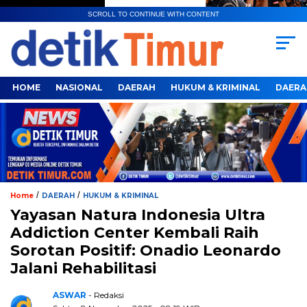
SCROLL TO CONTINUE WITH CONTENT
HOME
NASIONAL
DAERAH
HUKUM & KRIMINAL
DAERA
/
/
Home
DAERAH
HUKUM & KRIMINAL
Yayasan Natura Indonesia Ultra
Addiction Center Kembali Raih
Sorotan Positif: Onadio Leonardo
Jalani Rehabilitasi
ASWAR
- Redaksi