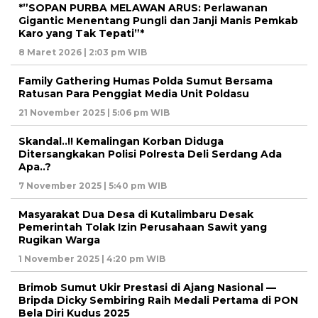
*”SOPAN PURBA MELAWAN ARUS: Perlawanan
Gigantic Menentang Pungli dan Janji Manis Pemkab
Karo yang Tak Tepati”*
8 Maret 2026 | 2:03 pm WIB
Family Gathering Humas Polda Sumut Bersama
Ratusan Para Penggiat Media Unit Poldasu
21 November 2025 | 5:06 pm WIB
Skandal..!! Kemalingan Korban Diduga
Ditersangkakan Polisi Polresta Deli Serdang Ada
Apa..?
7 November 2025 | 5:40 pm WIB
Masyarakat Dua Desa di Kutalimbaru Desak
Pemerintah Tolak Izin Perusahaan Sawit yang
Rugikan Warga
1 November 2025 | 4:20 pm WIB
Brimob Sumut Ukir Prestasi di Ajang Nasional —
Bripda Dicky Sembiring Raih Medali Pertama di PON
Bela Diri Kudus 2025