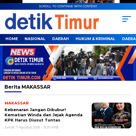
SCROLL TO CONTINUE WITH CONTENT
HOME
NASIONAL
DAERAH
HUKUM & KRIMINAL
DAERA
Berita
MAKASSAR
MAKASSAR
Kebenaran Jangan Dikubur!
Kematian Winda dan Jejak Agenda
KPK Harus Diusut Tuntas
Jumat, 7 Agustus 2026 - 15:20 WIB