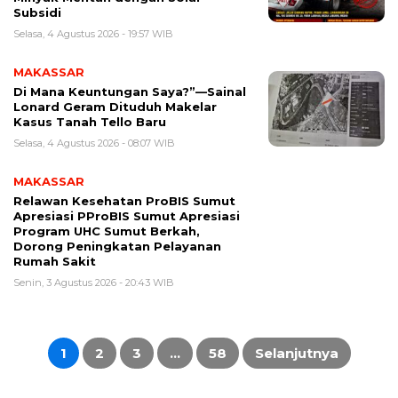
Subsidi
Selasa, 4 Agustus 2026 - 19:57 WIB
MAKASSAR
Di Mana Keuntungan Saya?”—Sainal
Lonard Geram Dituduh Makelar
Kasus Tanah Tello Baru
Selasa, 4 Agustus 2026 - 08:07 WIB
MAKASSAR
Relawan Kesehatan ProBIS Sumut
Apresiasi PProBIS Sumut Apresiasi
Program UHC Sumut Berkah,
Dorong Peningkatan Pelayanan
Rumah Sakit
Senin, 3 Agustus 2026 - 20:43 WIB
Paginasi
pos
1
2
3
…
58
Selanjutnya