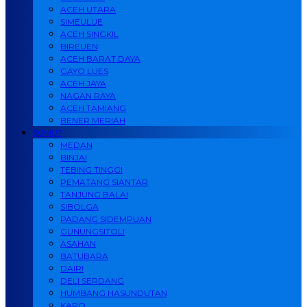
ACEH UTARA
SIMEULUE
ACEH SINGKIL
BIREUEN
ACEH BARAT DAYA
GAYO LUES
ACEH JAYA
NAGAN RAYA
ACEH TAMIANG
BENER MERIAH
SUMUT
MEDAN
BINJAI
TEBING TINGGI
PEMATANG SIANTAR
TANJUNG BALAI
SIBOLGA
PADANG SIDEMPUAN
GUNUNGSITOLI
ASAHAN
BATUBARA
DAIRI
DELI SERDANG
HUMBANG HASUNDUTAN
KARO