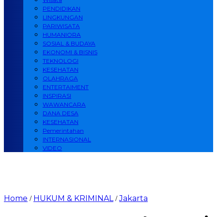
PENDIDIKAN
LINGKUNGAN
PARIWISATA
HUMANIORA
SOSIAL & BUDAYA
EKONOMI & BISNIS
TEKNOLOGI
KESEHATAN
OLAHRAGA
ENTERTAIMENT
INSPIRASI
WAWANCARA
DANA DESA
KESEHATAN
Pemerintahan
INTERNASIONAL
VIDEO
Home
HUKUM & KRIMINAL
Jakarta
/
/