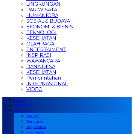
LINGKUNGAN
PARIWISATA
HUMANIORA
SOSIAL & BUDAYA
EKONOMI & BISNIS
TEKNOLOGI
KESEHATAN
OLAHRAGA
ENTERTAIMENT
INSPIRASI
WAWANCARA
DANA DESA
KESEHATAN
Pemerintahan
INTERNASIONAL
VIDEO
HOME
NASIONAL
Daerah
Jakarta
Bandung
Yogyakarta
Surabaya