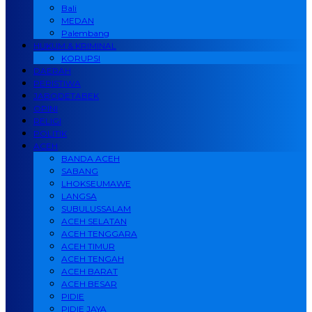
Bali
MEDAN
Palembang
HUKUM & KRIMINAL
KORUPSI
DAERAH
PERISTIWA
JABODETABEK
OPINI
RELIGI
POLITIK
ACEH
BANDA ACEH
SABANG
LHOKSEUMAWE
LANGSA
SUBULUSSALAM
ACEH SELATAN
ACEH TENGGARA
ACEH TIMUR
ACEH TENGAH
ACEH BARAT
ACEH BESAR
PIDIE
PIDIE JAYA