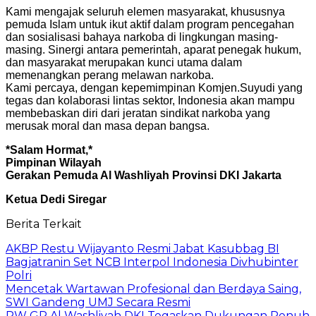
Kami mengajak seluruh elemen masyarakat, khususnya
pemuda Islam untuk ikut aktif dalam program pencegahan
dan sosialisasi bahaya narkoba di lingkungan masing-
masing. Sinergi antara pemerintah, aparat penegak hukum,
dan masyarakat merupakan kunci utama dalam
memenangkan perang melawan narkoba.
Kami percaya, dengan kepemimpinan Komjen.Suyudi yang
tegas dan kolaborasi lintas sektor, Indonesia akan mampu
membebaskan diri dari jeratan sindikat narkoba yang
merusak moral dan masa depan bangsa.
*Salam Hormat,*
Pimpinan Wilayah
Gerakan Pemuda Al Washliyah Provinsi DKI Jakarta
Ketua Dedi Siregar
Berita Terkait
AKBP Restu Wijayanto Resmi Jabat Kasubbag BI
Bagjatranin Set NCB Interpol Indonesia Divhubinter
Polri
Mencetak Wartawan Profesional dan Berdaya Saing,
SWI Gandeng UMJ Secara Resmi
PW GP Al Washliyah DKI Tegaskan Dukungan Penuh