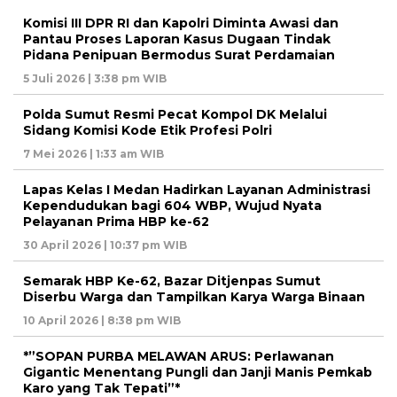
Komisi III DPR RI dan Kapolri Diminta Awasi dan
Pantau Proses Laporan Kasus Dugaan Tindak
Pidana Penipuan Bermodus Surat Perdamaian
5 Juli 2026 | 3:38 pm WIB
Polda Sumut Resmi Pecat Kompol DK Melalui
Sidang Komisi Kode Etik Profesi Polri
7 Mei 2026 | 1:33 am WIB
Lapas Kelas I Medan Hadirkan Layanan Administrasi
Kependudukan bagi 604 WBP, Wujud Nyata
Pelayanan Prima HBP ke-62
30 April 2026 | 10:37 pm WIB
Semarak HBP Ke-62, Bazar Ditjenpas Sumut
Diserbu Warga dan Tampilkan Karya Warga Binaan
10 April 2026 | 8:38 pm WIB
*”SOPAN PURBA MELAWAN ARUS: Perlawanan
Gigantic Menentang Pungli dan Janji Manis Pemkab
Karo yang Tak Tepati”*