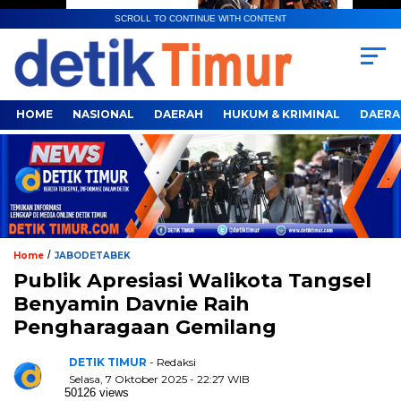
SCROLL TO CONTINUE WITH CONTENT
HOME
NASIONAL
DAERAH
HUKUM & KRIMINAL
DAERA
/
Home
JABODETABEK
Publik Apresiasi Walikota Tangsel
Benyamin Davnie Raih
Pengharagaan Gemilang
DETIK TIMUR
- Redaksi
Selasa, 7 Oktober 2025 - 22:27 WIB
50126 views